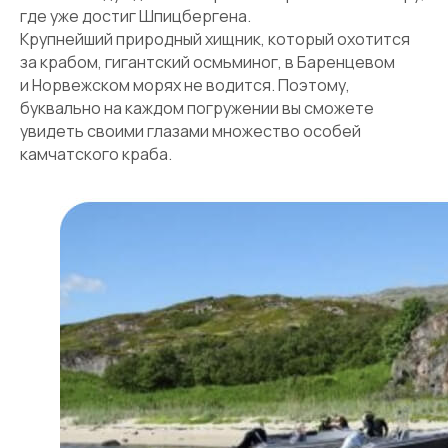
где уже достиг Шпицбергена.
Крупнейший природный хищник, который охотится
за крабом, гигантский осмьминог, в Баренцевом
и Норвежском морях не водится. Поэтому,
буквально на каждом погружении вы сможете
увидеть своими глазами множество особей
камчатского краба.