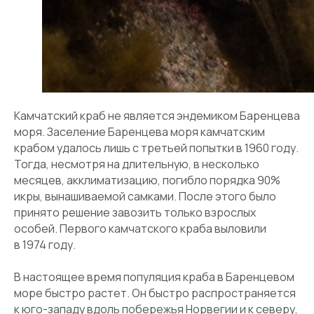
Камчатский краб не является эндемиком Баренцева
моря. Заселение Баренцева моря камчатским
крабом удалось лишь с третьей попытки в 1960 году.
Тогда, несмотря на длительную, в несколько
месяцев, акклиматизацию, погибло порядка 90%
икры, вынашиваемой самками. После этого было
принято решение завозить только взрослых
особей. Первого камчатского краба выловили
в 1974 году.
В настоящее время популяция краба в Баренцевом
море быстро растет. Он быстро распространяется
к юго-западу вдоль побережья Норвегии и к северу,