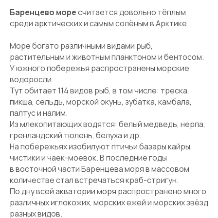
Баренцево море
считается довольно тёплым
среди арктических и самым солёным в Арктике.
Море богато различными видами рыб,
растительным и животным планктоном и бентосом.
У южного побережья распространены морские
водоросли.
Тут обитает 114 видов рыб, в том числе: треска,
пикша, сельдь, морской окунь, зубатка, камбала,
палтус и налим.
Из млекопитающих водятся: белый медведь, нерпа,
гренландский тюлень, белуха и др.
На побережьях изобилуют птичьи базары кайры,
чистики и чаек-моевок. В последние годы
в восточной части Баренцева моря в массовом
количестве стал встречаться краб-стригун.
По дну всей акватории моря распространено много
различных иглокожих, морских ежей и морских звёзд
разных видов.