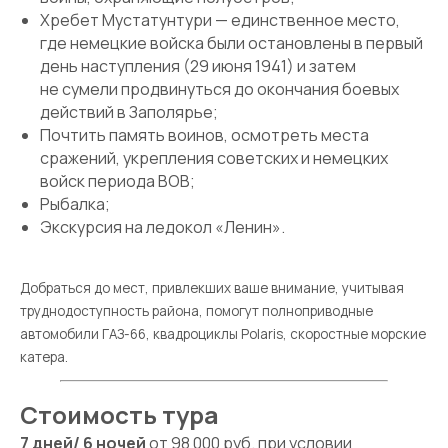
Хребет Мустатунтури — единственное место,
где немецкие войска были остановлены в первый
день наступления (29 июня 1941) и затем
не сумели продвинуться до окончания боевых
действий в Заполярье;
Почтить память воинов, осмотреть места
сражений, укрепления советских и немецких
войск периода ВОВ;
Рыбалка;
Экскурсия на ледокол «Ленин».
Добраться до мест, привлекших ваше внимание, учитывая
труднодоступность района, помогут полноприводные
автомобили ГАЗ-66, квадроциклы Polaris, скоростные морские
катера.
Стоимость тура
7 дней/ 6 ночей
от 98 000 руб. при условии