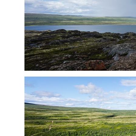
Обучение
Туризм
О нас
Сервис
Контакты
Поддержать
Документы и отчёты
Разработка сайта
© 2024
РОО "РДЦ", г. Москва, ОГРН 1227700179013