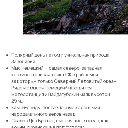
Полярный день летом и уникальная природа
Заполярья;
Мыс Немецкий — самая северо-западная
континентальная точка РФ, край земли
за которым только Северный Ледовитый океан.
Рядом с мысом Немецкий находится
метеостанция и Вайдагубский маяк высотой
29 м.;
Камни-сейды, поставленные коренными
народами много веков назад;
Скалы «Два Брата», смотрящие в океан, как
воины, охраняющие полуостров;